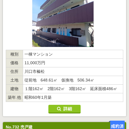
種別
一棟マンション
価格
11,000万円
住所
川口市榛松
土地
従前地 648.61㎡ 仮換地 506.34㎡
建物
１階162㎡ 2階162㎡ 3階162㎡ 延床面積486㎡
築年.他
昭和60年1月築
詳細
No.732 売戸建