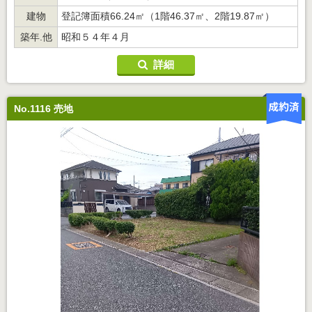
建物
登記簿面積66.24㎡（1階46.37㎡、2階19.87㎡）
築年.他
昭和５４年４月
詳細
No.1116 売地