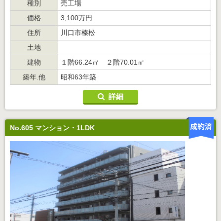
種別
売工場
価格
3,100万円
住所
川口市榛松
土地
建物
１階66.24㎡ ２階70.01㎡
築年.他
昭和63年築
詳細
No.605 マンション・1LDK