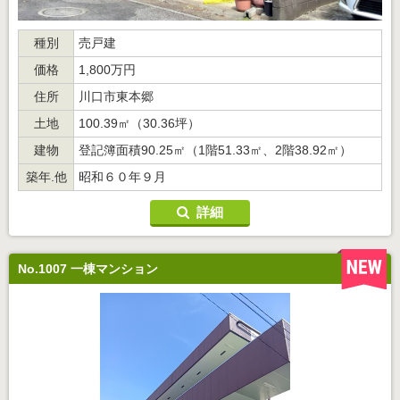
種別
売戸建
価格
1,800万円
住所
川口市東本郷
土地
100.39㎡（30.36坪）
建物
登記簿面積90.25㎡（1階51.33㎡、2階38.92㎡）
築年.他
昭和６０年９月
詳細
No.1007 一棟マンション