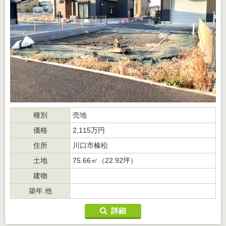
種別
売地
価格
2,115万円
住所
川口市榛松
土地
75.66㎡（22.92坪）
建物
築年.他
詳細