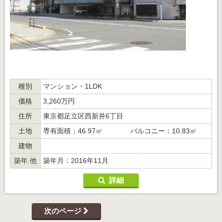
種別
マンション・1LDK
価格
3,260万円
住所
東京都足立区西新井6丁目
土地
専有面積：46.97㎡ バルコニー：10.83㎡
建物
築年.他
築年月：2016年11月
詳細
次のページ