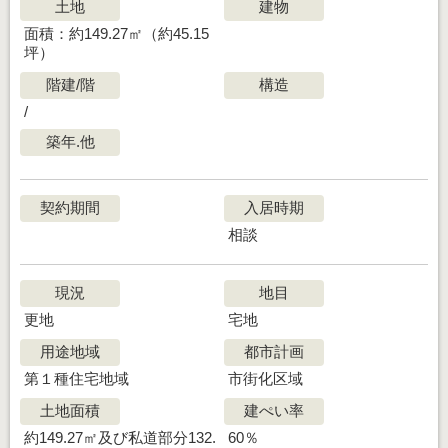
土地
建物
面積：約149.27㎡（約45.15
坪）
階建/階
構造
/
築年.他
契約期間
入居時期
相談
現況
地目
更地
宅地
用途地域
都市計画
第１種住宅地域
市街化区域
土地面積
建ぺい率
約149.27㎡及び私道部分132.
60％